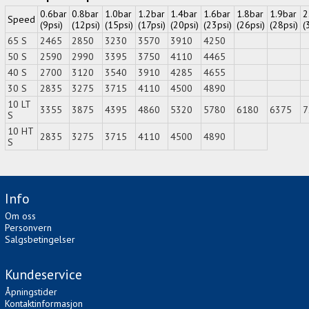
0.6bar
0.8bar
1.0bar
1.2bar
1.4bar
1.6bar
1.8bar
1.9bar
2
Speed
(9psi)
(12psi)
(15psi)
(17psi)
(20psi)
(23psi)
(26psi)
(28psi)
(
65 S
2465
2850
3230
3570
3910
4250
50 S
2590
2990
3395
3750
4110
4465
40 S
2700
3120
3540
3910
4285
4655
30 S
2835
3275
3715
4110
4500
4890
10 LT
3355
3875
4395
4860
5320
5780
6180
6375
7
S
10 HT
2835
3275
3715
4110
4500
4890
S
Info
Om oss
Personvern
Salgsbetingelser
Kundeservice
Åpningstider
Kontaktinformasjon