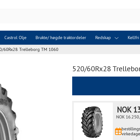
Castrol Olje
Brukte/ høgde traktordeler
Redskap
Kellfr
0/60Rx28 Trelleborg TM 1060
520/60Rx28 Trellebo
NOK
13
NOK
16.250,
bestillin
virkedage