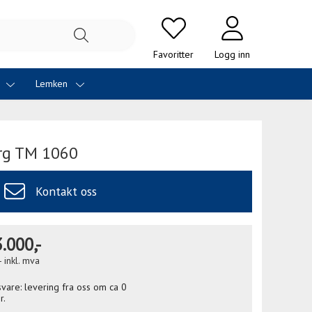
Favoritter
Logg inn
i
Lemken
rg TM 1060
Kontakt oss
.000,-
-
inkl. mva
gsvare: levering fra oss om ca 0
r.