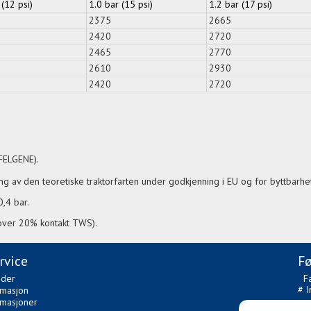
 (12 psi)
1.0 bar (15 psi)
1.2 bar (17 psi)
2375
2665
2420
2720
2465
2770
2610
2930
2420
2720
 FELGENE).
g av den teoretiske traktorfarten under godkjenning i EU og for byttbarhet
0,4 bar.
(over 20% kontakt TWS).
rvice
Fø
ider
F
# I
rmasjon
amasjoner