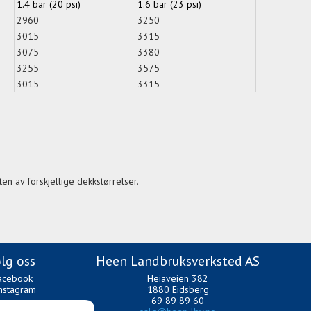
1.4 bar (20 psi)
1.6 bar (23 psi)
2960
3250
3015
3315
3075
3380
3255
3575
3015
3315
en av forskjellige dekkstørrelser.
lg oss
Heen Landbruksverksted AS
acebook
Heiaveien 382
nstagram
1880 Eidsberg
69 89 89 60