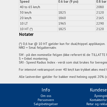
Speed
0.6 bar (9 psi)
0.8 bar
40 to 65 km/h
2080
30 km/h
1825
2120
20 km/h
1860
2165
10 LT
1965
2290
10 HT (*)
1825
2120
Notater
(*) 0,6 bar @ 10 HT gjelder kun for dual/trippel applikasjon.
NRO = Smal felgalternativ.
SW - på den nominelle felgen (ikke referert til de TILLATTE
S = Enkel montering.
SRI - Speed Radius Index - verdi som skal brukes for beregnin
For intensivt veitransport over 40 km/t kan trykket økes med 
Alle lastverdier gjelder for bakker med helning opptil 20% 
Info
Kundese
Om oss
Åpningst
Personvern
Kontaktinfo
Salgsbetingelser
Retur og rekl