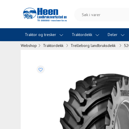
Traktor og tresker
Traktordekk
Deler
Webshop
Traktordekk
Trelleborg landbruksdekk
52