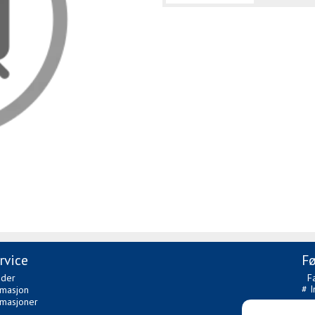
rvice
Fø
ider
F
# I
rmasjon
amasjoner