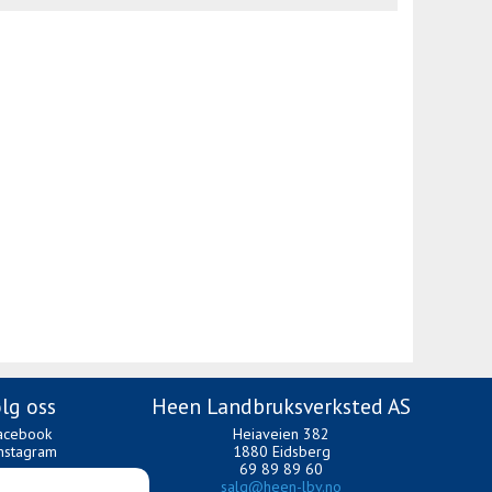
lg oss
Heen Landbruksverksted AS
acebook
Heiaveien 382
nstagram
1880 Eidsberg
69 89 89 60
salg@heen-lbv.no