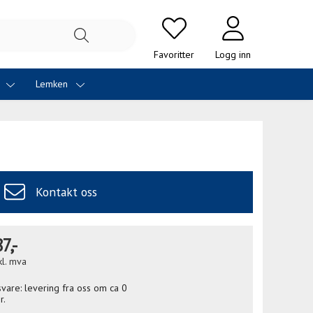
Favoritter
Logg inn
i
Lemken
Kontakt oss
7,-
kl. mva
gsvare: levering fra oss om ca 0
r.