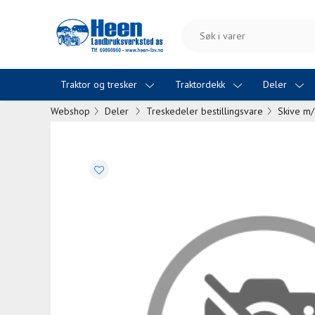
Traktor og tresker
Traktordekk
Deler
Webshop
Deler
Treskedeler bestillingsvare
Skive m