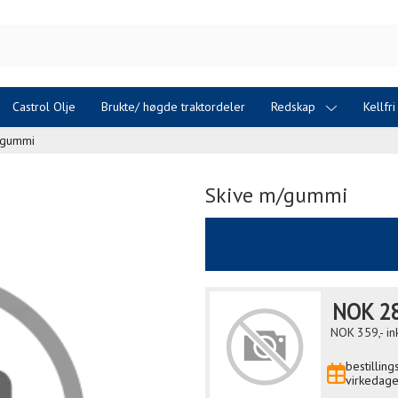
Castrol Olje
Brukte/ høgde traktordeler
Redskap
Kellfr
/gummi
Skive m/gummi
NOK
28
NOK
359,-
in
bestillin
virkedage