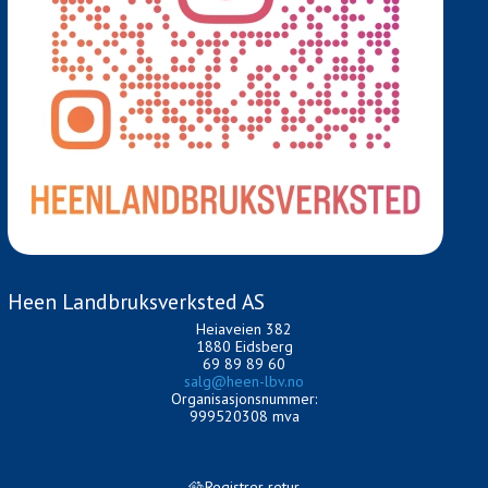
Heen Landbruksverksted AS
Heiaveien 382
1880 Eidsberg
69 89 89 60
salg@heen-lbv.no
Organisasjonsnummer:
999520308 mva
Registrer retur